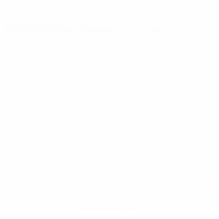
12/11/2004 (21)
Estatísticas-chave
Ver todas as estatísticas
3
1
Jogos disputados
Cartões amarelos
0,34 méd. por jogo
0
Cartões vermelhos
* Suspensa até indicação em contrário. <a
href='https://pt.uefa.com/insideuefa/mediaservices/medi
148df3b7106d-c8b619c60f97-1000--fifa-uefa-suspendem-
equipas-e-seleccoes-russas-de-todas-as-prov/'>Mais
informações</a>