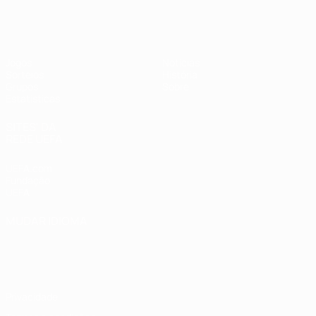
UEFA Women's Futsal EURO
Jogos
Notícias
Sorteios
História
Grupos
Sobre
Estatísticas
SITES' DA
REDE UEFA
UEFA.com
Fundação
UEFA
MUDAR IDIOMA
Português
English
Français
Deutsch
Русский
Español
Italiano
Português
Privacidade