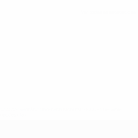
Ver todas as estatísticas
ews/0272-148df3b7106d-c8b619c60f97-1000--fifa-uefa-
rmações</a>