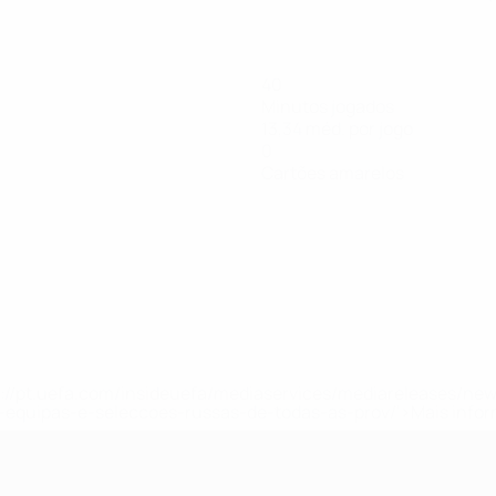
40
Minutos jogados
13,34 méd. por jogo
0
Cartões amarelos
tps://pt.uefa.com/insideuefa/mediaservices/mediareleases/n
equipas-e-seleccoes-russas-de-todas-as-prov/'>Mais info