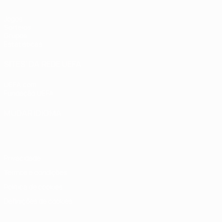
Jogos
Sorteios
Grupos
Estatísticas
SITES' DA REDE UEFA
UEFA.com
Fundação UEFA
MUDAR IDIOMA
Português
English
Français
Deutsch
Русский
Español
Italia
Privacidade
Termos e condições
Política de cookies
Definições de cookies