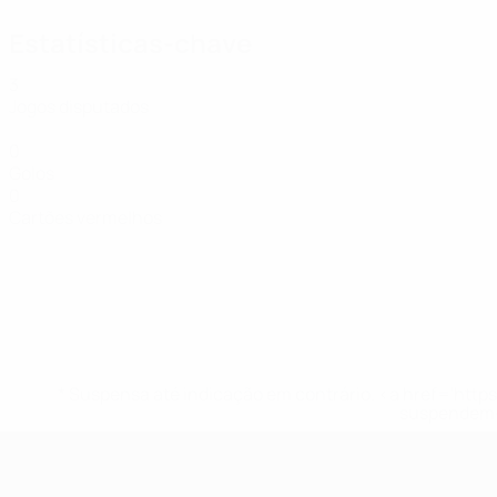
Estatísticas-chave
3
Jogos disputados
0
Golos
0
Cartões vermelhos
* Suspensa até indicação em contrário. <a href='ht
suspendem-
UEFA Women's Futsal EURO