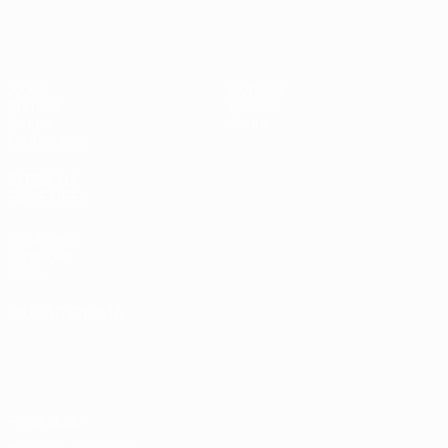
UEFA Women's Futsal EURO
Jogos
Notícias
Sorteios
História
Grupos
Sobre
Estatísticas
SITES' DA
REDE UEFA
UEFA.com
Fundação
UEFA
MUDAR IDIOMA
Português
English
Français
Deutsch
Русский
Español
Italiano
Português
Privacidade