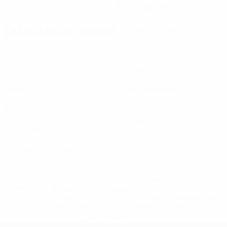
12/5/2000 (26)
Estatísticas-chave
Ver todas as estatísticas
3
120
Jogos disputados
Minutos jogados
40 méd. por jogo
1
12
Golos
Total de remates
0,34 méd. por jogo
4 méd. por jogo
3
0
Assistências
Cartões amarelos
1 méd. por jogo
0
Cartões vermelhos
* Suspensa até indicação em contrário. <a
href='https://pt.uefa.com/insideuefa/mediaservices/medi
148df3b7106d-c8b619c60f97-1000--fifa-uefa-suspendem-
equipas-e-seleccoes-russas-de-todas-as-prov/'>Mais
informações</a>