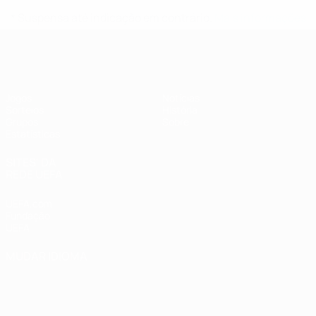
* Suspensa até indicação em contrário.
Mais informações
UEFA Women's Futsal EURO
Jogos
Notícias
Sorteios
História
Grupos
Sobre
Estatísticas
SITES' DA
REDE UEFA
UEFA.com
Fundação
UEFA
MUDAR IDIOMA
Português
English
Français
Deutsch
Русский
Español
Italiano
Português