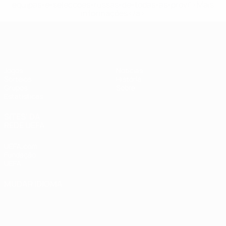
equipas-e-seleccoes-russas-de-todas-as-prov/'>Mais
informações</a>
UEFA Women's Futsal EURO
Jogos
Notícias
Sorteios
História
Grupos
Sobre
Estatísticas
SITES' DA
REDE UEFA
UEFA.com
Fundação
UEFA
MUDAR IDIOMA
Português
English
Français
Deutsch
Русский
Español
Italiano
Português