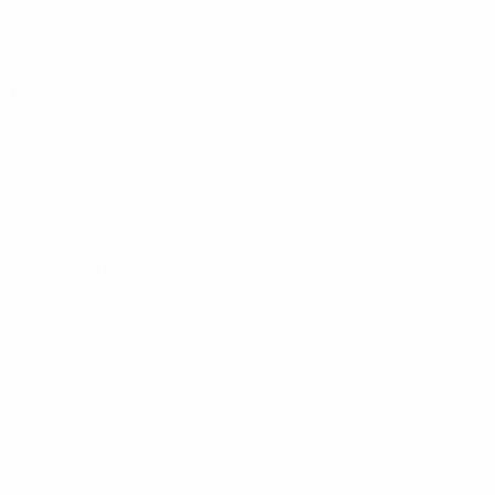
19 março 2026
21 março 2026
* Suspensa até indicação em contrário. <a
href='https://pt.uefa.com/insideuefa/mediaservices/medi
148df3b7106d-c8b619c60f97-1000--fifa-uefa-suspendem-