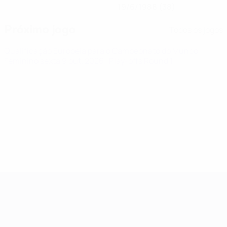
19/6/1988 (38)
Próximo jogo
Todos os jogos
Qualificação Europeia para o Campeonato do Mundo
Feminino
sexta 9 out. 2026
· Play-offs Round 1
Qualificação Europeia Feminina