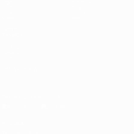
Jogos
Estatísticas
Sorteios
Equipas
Grupos
Notícias
Vídeos
Sobre
VISITE
TAMBÉM
UEFA.com
Fundação
UEFA
MUDAR IDIOMA
Português
English
Français
Deutsch
Русский
Español
Italiano
Português
Descarregue a app oficial
Privacidade
Termos e condições