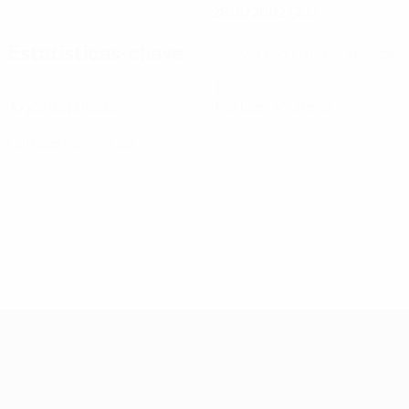
26/8/2002 (23)
Estatísticas-chave
Ver todas as estatísticas
0
0
Jogos disputados
Cartões amarelos
0
Cartões vermelhos
Qualificação Europeia Feminina