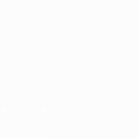
Jogos
Estatísticas
Sorteios
Equipas
Grupos
Notícias
Vídeos
Sobre
VISITE
TAMBÉM
UEFA.com
Fundação
UEFA
MUDAR IDIOMA
Português
English
Français
Deutsch
Русский
Español
Italiano
Português
Descarregue a app oficial
Privacidade
Termos e condições