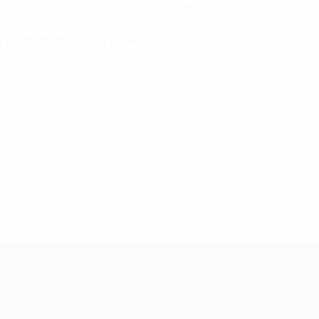
25/11/2009 (16)
Estatísticas-chave
Ver todas as estatísticas
6
419
Jogos disputados
Minutos jogados
69,84 méd. por jogo
0
3
Golos
Total de remates
0,5 méd. por jogo
1
0
Assistências
Cartões amarelos
0,17 méd. por jogo
0
Cartões vermelhos
Qualificação Europeia Feminina