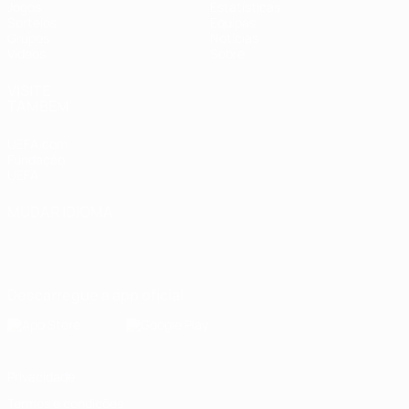
Jogos
Estatísticas
Sorteios
Equipas
Grupos
Notícias
Vídeos
Sobre
VISITE
TAMBÉM
UEFA.com
Fundação
UEFA
MUDAR IDIOMA
Português
English
Français
Deutsch
Русский
Español
Italiano
Português
Descarregue a app oficial
Privacidade
Termos e condições