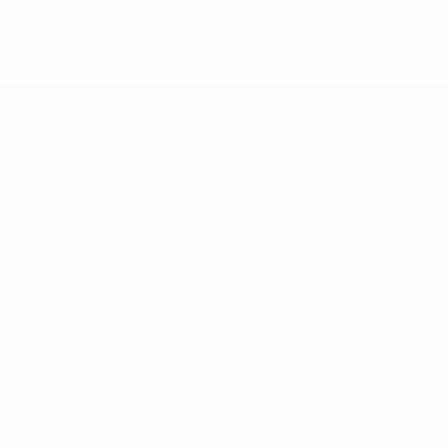
Assistências
Cartões amarelos
0
Cartões vermelhos
Qualificação Europeia Feminina
Jogos
Estatísticas
Sorteios
Equipas
Grupos
Notícias
Vídeos
Sobre
VISITE
TAMBÉM
UEFA.com
Fundação
UEFA
MUDAR IDIOMA