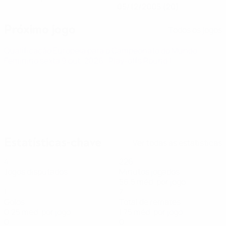
05/12/2005 (20)
Próximo jogo
Todos os jogos
Qualificação Europeia para o Campeonato do Mundo
Feminino
sexta 9 out. 2026
· Play-offs Round 1
Estatísticas-chave
Ver todas as estatísticas
4
226
Jogos disputados
Minutos jogados
56,5 méd. por jogo
1
7
Golos
Total de remates
0,25 méd. por jogo
1,75 méd. por jogo
0
0