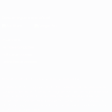
Português
English
Français
Deutsch
Русский
Español
Italiano
Português
Descarregue a app oficial
Privacidade
Termos e condições
Política de cookies
Definições de cookies
© 1998-2026 UEFA. Todos os direitos reservados
A palavra UEFA, o logótipo da UEFA e todas as marcas relativas às
competições da UEFA estão protegidas por marcas registadas e/ou
direitos de autor da UEFA. As referidas marcas registadas não
podem ser utilizadas para qualquer fim comercial. A utilização do
UEFA.com implica o seu acordo com os Termos e Condições, e com
a Política de Privacidade.