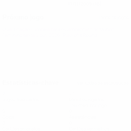
17/11/2009 (16)
Próximo jogo
Todos os jogos
Qualificação Europeia para o Campeonato do Mundo
Feminino
sexta 9 out. 2026
· Play-offs Round 1
Estatísticas-chave
Ver todas as estatísticas
2
47
Jogos disputados
Minutos jogados
7,84 méd. por jogo
0
0
Golos
Assistências
0
0
Cartões amarelos
Cartões vermelhos