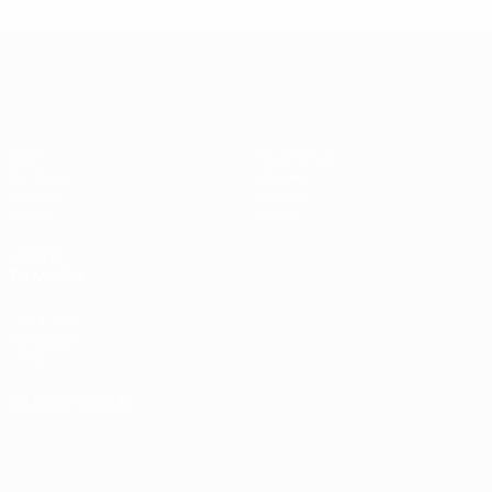
Qualificação Europeia Feminina
Jogos
Estatísticas
Sorteios
Equipas
Grupos
Notícias
Vídeos
Sobre
VISITE
TAMBÉM
UEFA.com
Fundação
UEFA
MUDAR IDIOMA
Português
English
Français
Deutsch
Русский
Español
Italiano
Português