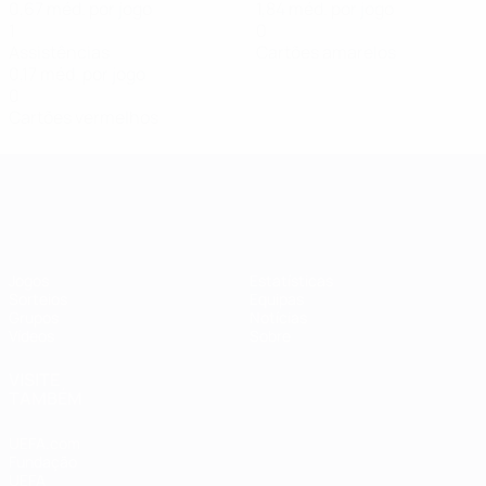
0,67 méd. por jogo
1,84 méd. por jogo
1
0
Assistências
Cartões amarelos
0,17 méd. por jogo
0
Cartões vermelhos
Qualificação Europeia Feminina
Jogos
Estatísticas
Sorteios
Equipas
Grupos
Notícias
Vídeos
Sobre
VISITE
TAMBÉM
UEFA.com
Fundação
UEFA