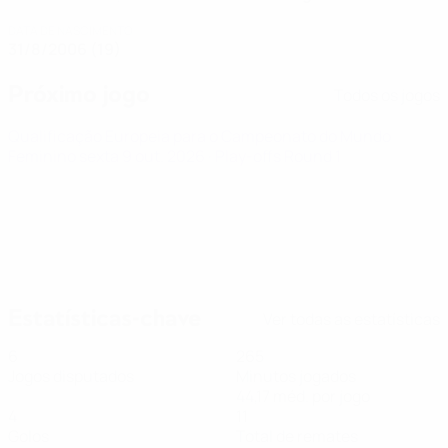
DATA DE NASCIMENTO
31/8/2006 (19)
Próximo jogo
Todos os jogos
Qualificação Europeia para o Campeonato do Mundo
Feminino
sexta 9 out. 2026
· Play-offs Round 1
Estatísticas-chave
Ver todas as estatísticas
6
265
Jogos disputados
Minutos jogados
44,17 méd. por jogo
4
11
Golos
Total de remates