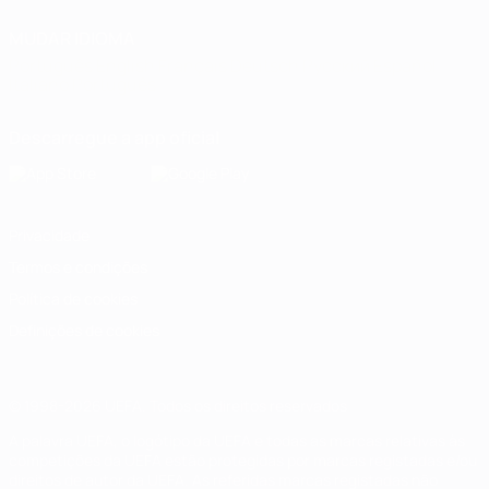
MUDAR IDIOMA
Português
English
Français
Deutsch
Русский
Español
Italiano
Português
Descarregue a app oficial
Privacidade
Termos e condições
Política de cookies
Definições de cookies
© 1998-2026 UEFA. Todos os direitos reservados
A palavra UEFA, o logótipo da UEFA e todas as marcas relativas às
competições da UEFA estão protegidas por marcas registadas e/ou
direitos de autor da UEFA. As referidas marcas registadas não