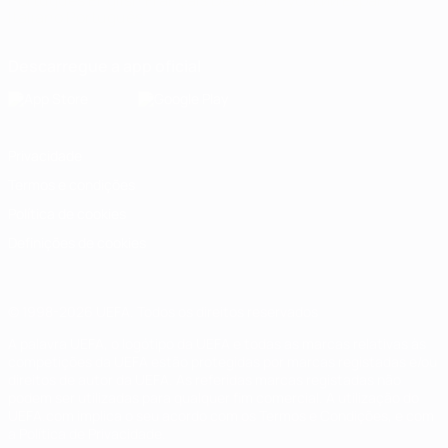
Português
English
Français
Deutsch
Русский
Español
Italiano
Português
Descarregue a app oficial
Privacidade
Termos e condições
Política de cookies
Definições de cookies
© 1998-2026 UEFA. Todos os direitos reservados
A palavra UEFA, o logótipo da UEFA e todas as marcas relativas às
competições da UEFA estão protegidas por marcas registadas e/ou
direitos de autor da UEFA. As referidas marcas registadas não
podem ser utilizadas para qualquer fim comercial. A utilização do
UEFA.com implica o seu acordo com os Termos e Condições, e com
a Política de Privacidade.