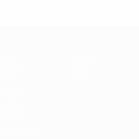
Assistências
Cartões amarelos
0
Cartões vermelhos
Qualificação Europeia Feminina
Jogos
Estatísticas
Sorteios
Equipas
Grupos
Notícias
Vídeos
Sobre
VISITE
TAMBÉM
UEFA.com
Fundação
UEFA
MUDAR IDIOMA