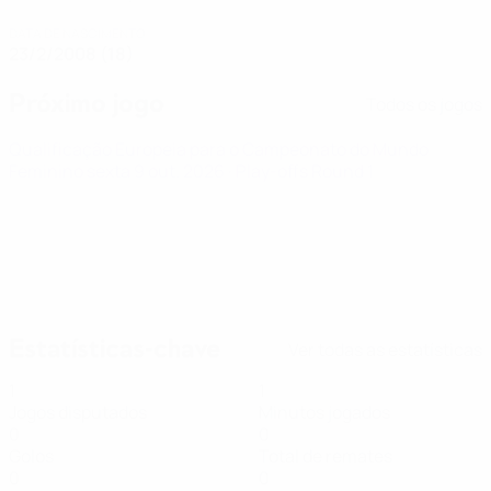
DATA DE NASCIMENTO
23/2/2008 (18)
Próximo jogo
Todos os jogos
Qualificação Europeia para o Campeonato do Mundo
Feminino
sexta 9 out. 2026
· Play-offs Round 1
Estatísticas-chave
Ver todas as estatísticas
1
1
Jogos disputados
Minutos jogados
0
0
Golos
Total de remates
0
0