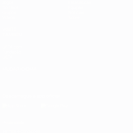
Jogos
Estatísticas
Sorteios
Equipas
Grupos
Notícias
Vídeos
Sobre
VISITE
TAMBÉM
UEFA.com
Fundação
UEFA
MUDAR IDIOMA
Português
English
Français
Deutsch
Русский
Español
Italiano
Português
Descarregue a app oficial
Privacidade
Termos e condições