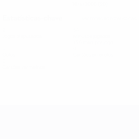
18/4/2006 (20)
Estatísticas-chave
Ver todas as estatísticas
2
54
Jogos disputados
Minutos jogados
13,5 méd. por jogo
0
0
Golos
Cartões amarelos
0
Cartões vermelhos
Qualificação Europeia Feminina