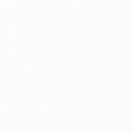
Jogos
Estatísticas
Sorteios
Equipas
Grupos
Notícias
Vídeos
Sobre
VISITE
TAMBÉM
UEFA.com
Fundação
UEFA
MUDAR IDIOMA
Português
English
Français
Deutsch
Русский
Español
Italiano
Português
Descarregue a app oficial
Privacidade
Termos e condições