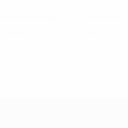
17/4/2007 (19)
Estatísticas-chave
Ver todas as estatísticas
1
7
Jogos disputados
Minutos jogados
0
0
Golos
Assistências
0
0
Cartões amarelos
Cartões vermelhos
Qualificação Europeia Feminina