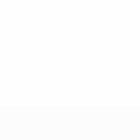
78
Minutos jogados
39 méd. por jogo
0
Total de remates
0
Cartões amarelos