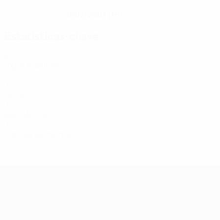
09/2/2007 (19)
DATA DE NASCIMENTO
Estatísticas-chave
2
Jogos disputados
0
Golos
0
Assistências
0
Cartões vermelhos
Qualificação Europeia Feminina