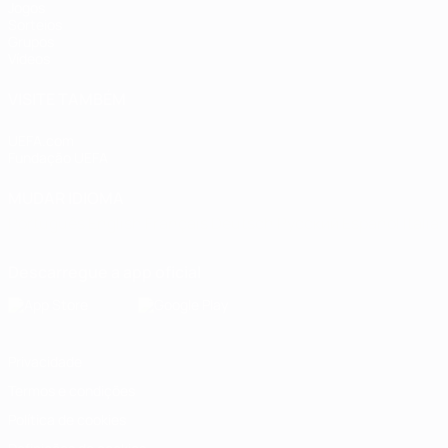
Jogos
Sorteios
Grupos
Vídeos
VISITE TAMBÉM
UEFA.com
Fundação UEFA
MUDAR IDIOMA
Português
English
Français
Deutsch
Русский
Español
Italia
Descarregue a app oficial
Privacidade
Termos e condições
Política de cookies