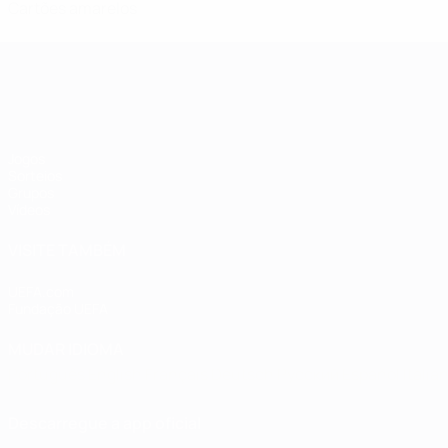
Cartões amarelos
Qualificação Europeia Feminina
Jogos
Sorteios
Grupos
Vídeos
VISITE TAMBÉM
UEFA.com
Fundação UEFA
MUDAR IDIOMA
Português
English
Français
Deutsch
Русский
Español
Italia
Descarregue a app oficial