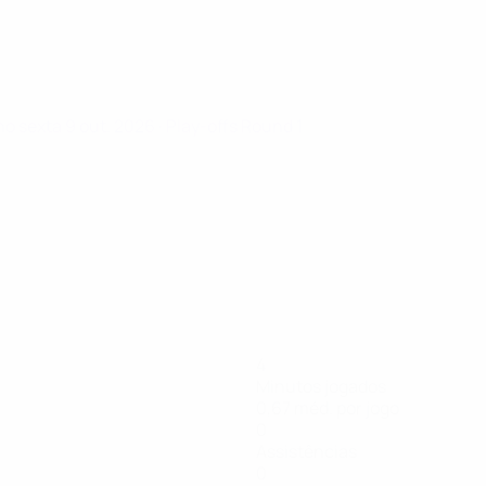
ino
sexta 9 out. 2026
· Play-offs Round 1
4
Minutos jogados
0,67 méd. por jogo
0
Assistências
0