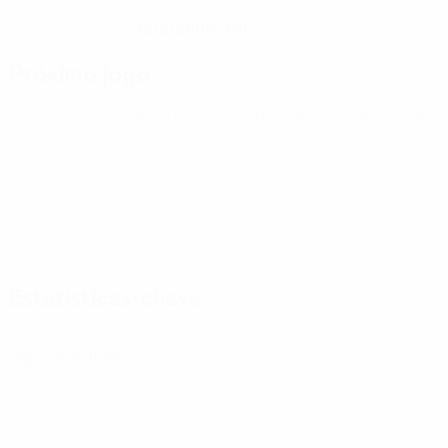
15/8/2006 (19)
DATA DE NASCIMENTO
Próximo jogo
Qualificação Europeia para o Campeonato do Mundo Femin
Estatísticas-chave
2
Jogos disputados
0
Golos
0