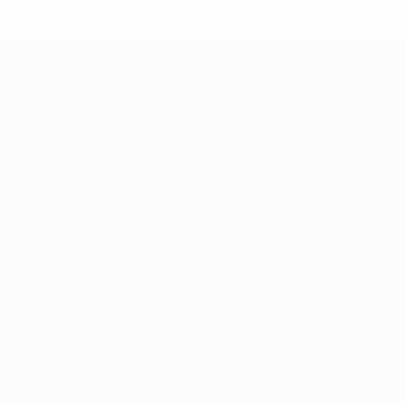
Cartões vermelhos
Estatísticas
Equipas
Notícias
Sobre
no
Português