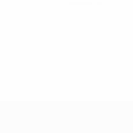
09/9/1997 (28)
Qualificação Europeia Feminina