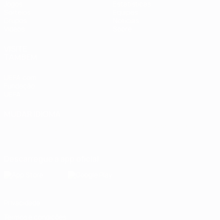
Jogos
Estatísticas
Sorteios
Equipas
Grupos
Notícias
Vídeos
Sobre
VISITE
TAMBÉM
UEFA.com
Fundação
UEFA
MUDAR IDIOMA
Português
English
Français
Deutsch
Русский
Español
Italiano
Português
Descarregue a app oficial
Privacidade
Termos e condições