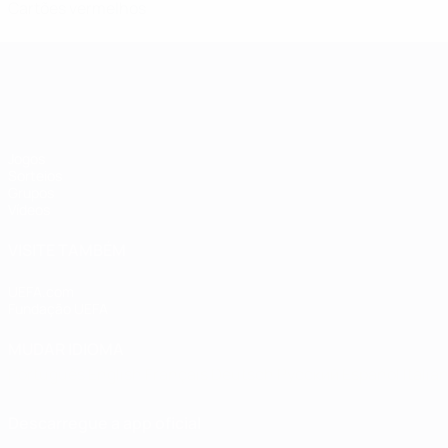
Cartões vermelhos
Qualificação Europeia Feminina
Jogos
Sorteios
Grupos
Vídeos
VISITE TAMBÉM
UEFA.com
Fundação UEFA
MUDAR IDIOMA
Português
English
Français
Deutsch
Русский
Español
Italia
Descarregue a app oficial