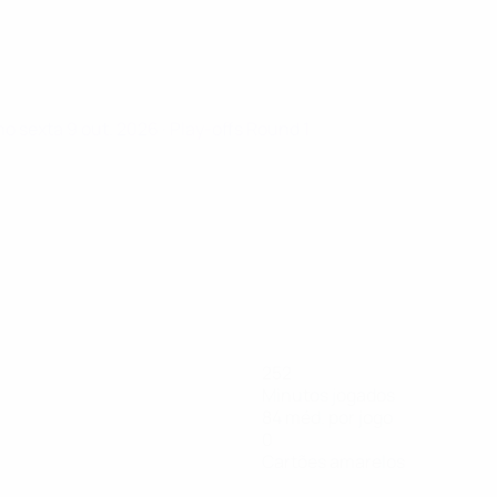
ino
sexta 9 out. 2026
· Play-offs Round 1
252
Minutos jogados
84 méd. por jogo
0
Cartões amarelos