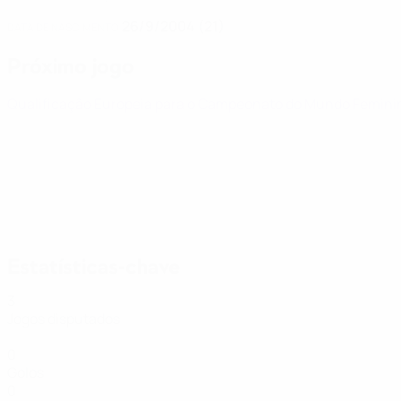
26/9/2004 (21)
DATA DE NASCIMENTO
Próximo jogo
Qualificação Europeia para o Campeonato do Mundo Femin
Estatísticas-chave
3
Jogos disputados
0
Golos
0