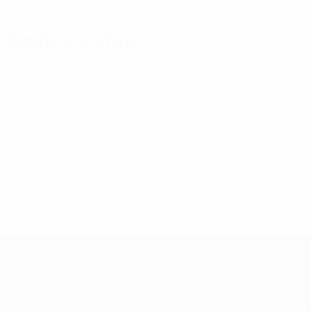
18/9/2005 (20)
Estatísticas-chave
Ver todas as estatísticas
0
0
Jogos disputados
Cartões amarelos
0
Cartões vermelhos
Qualificação Europeia Feminina