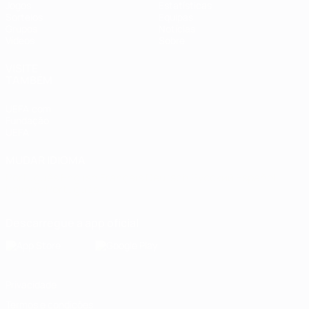
Jogos
Estatísticas
Sorteios
Equipas
Grupos
Notícias
Vídeos
Sobre
VISITE
TAMBÉM
UEFA.com
Fundação
UEFA
MUDAR IDIOMA
Português
English
Français
Deutsch
Русский
Español
Italiano
Português
Descarregue a app oficial
Privacidade
Termos e condições