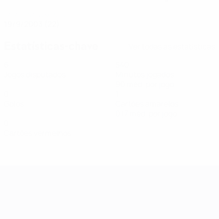
DATA DE NASCIMENTO
19/9/2003 (22)
Estatísticas-chave
Ver todas as estatísticas
6
540
Jogos disputados
Minutos jogados
90 méd. por jogo
0
1
Golos
Cartões amarelos
0,17 méd. por jogo
0
Cartões vermelhos
Qualificação Europeia Feminina