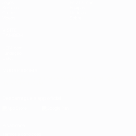
Jogos
Estatísticas
Sorteios
Equipas
Grupos
Notícias
Vídeos
Sobre
VISITE
TAMBÉM
UEFA.com
Fundação
UEFA
MUDAR IDIOMA
Português
English
Français
Deutsch
Русский
Español
Italiano
Português
Descarregue a app oficial
Privacidade
Termos e condições