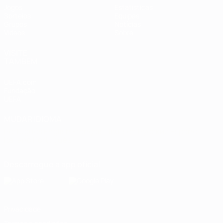
Jogos
Estatísticas
Sorteios
Equipas
Grupos
Notícias
Vídeos
Sobre
VISITE
TAMBÉM
UEFA.com
Fundação
UEFA
MUDAR IDIOMA
Português
English
Français
Deutsch
Русский
Español
Italiano
Português
Descarregue a app oficial
Privacidade