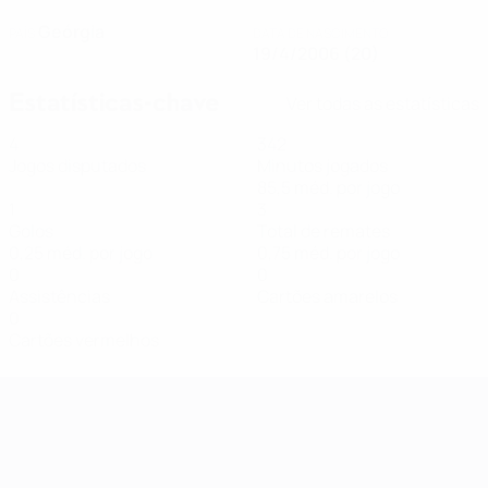
Geórgia
PAÍS
DATA DE NASCIMENTO
19/4/2006 (20)
Estatísticas-chave
Ver todas as estatísticas
4
342
Jogos disputados
Minutos jogados
85,5 méd. por jogo
1
3
Golos
Total de remates
0,25 méd. por jogo
0,75 méd. por jogo
0
0
Assistências
Cartões amarelos
0
Cartões vermelhos
Qualificação Europeia Feminina