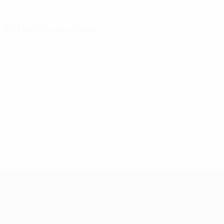
31/5/2001 (25)
Estatísticas-chave
Ver todas as estatísticas
0
0
Cartões amarelos
Cartões vermelhos
Qualificação Europeia Feminina