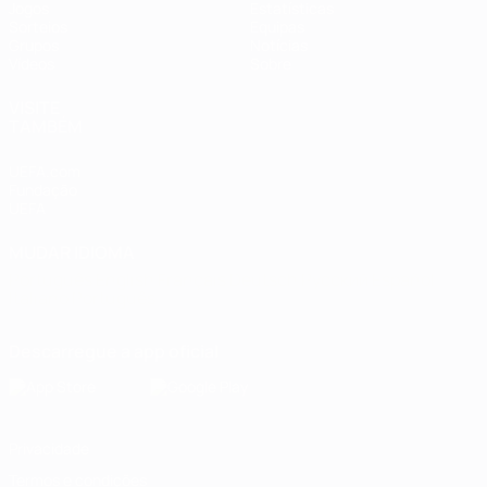
Jogos
Estatísticas
Sorteios
Equipas
Grupos
Notícias
Vídeos
Sobre
VISITE
TAMBÉM
UEFA.com
Fundação
UEFA
MUDAR IDIOMA
Português
English
Français
Deutsch
Русский
Español
Italiano
Português
Descarregue a app oficial
Privacidade
Termos e condições