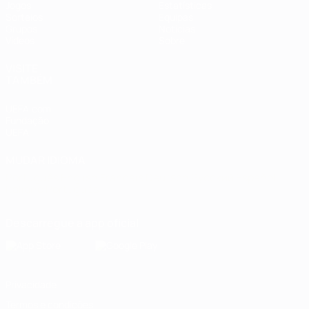
Jogos
Estatísticas
Sorteios
Equipas
Grupos
Notícias
Vídeos
Sobre
VISITE
TAMBÉM
UEFA.com
Fundação
UEFA
MUDAR IDIOMA
Português
English
Français
Deutsch
Русский
Español
Italiano
Português
Descarregue a app oficial
Privacidade
Termos e condições