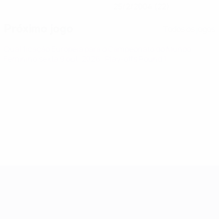
25/2/2004 (22)
Próximo jogo
Todos os jogos
Qualificação Europeia para o Campeonato do Mundo
Feminino
sexta 9 out. 2026
· Play-offs Round 1
Qualificação Europeia Feminina