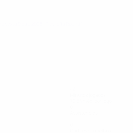
ino
sexta 9 out. 2026
· Play-offs Round 1
461
Minutos jogados
76,84 méd. por jogo
0
Assistências
0
Cartões vermelhos