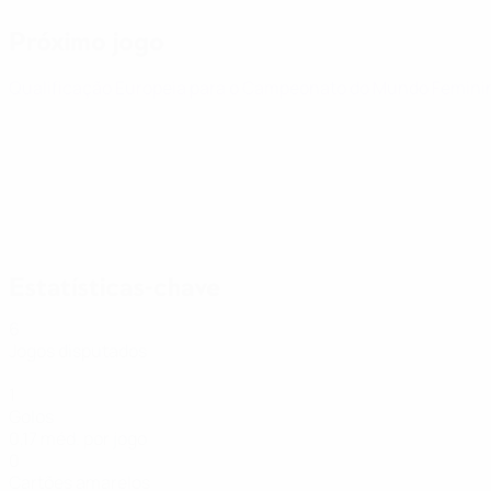
Próximo jogo
Qualificação Europeia para o Campeonato do Mundo Femin
Estatísticas-chave
6
Jogos disputados
1
Golos
0,17 méd. por jogo
0
Cartões amarelos