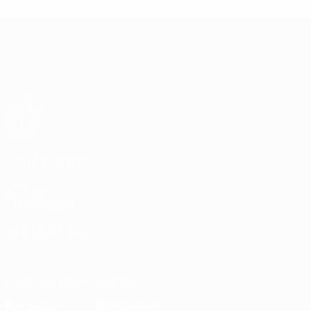
Qualificação Europeia Feminina
Jogos
Sorteios
Grupos
Vídeos
VISITE TAMBÉM
UEFA.com
Fundação UEFA
MUDAR IDIOMA
Português
English
Français
Deutsch
Русский
Español
Italia
Descarregue a app oficial