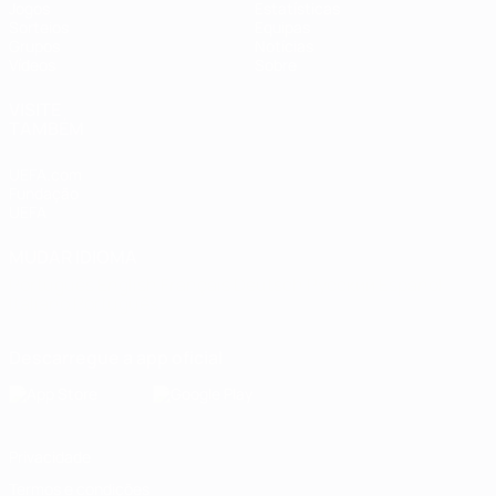
Jogos
Estatísticas
Sorteios
Equipas
Grupos
Notícias
Vídeos
Sobre
VISITE
TAMBÉM
UEFA.com
Fundação
UEFA
MUDAR IDIOMA
Português
English
Français
Deutsch
Русский
Español
Italiano
Português
Descarregue a app oficial
Privacidade
Termos e condições