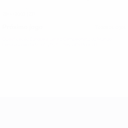
DATA DE NASCIMENTO
29/4/2003 (23)
Próximo jogo
Todos os jogos
Qualificação Europeia para o Campeonato do Mundo
Feminino
sexta 9 out. 2026
· Play-offs Round 1
Qualificação Europeia Feminina