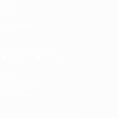
UEFA.com
Fundação
UEFA
MUDAR IDIOMA
Português
English
Français
Deutsch
Русский
Español
Italiano
Português
Descarregue a app oficial
Privacidade
Termos e condições
Política de cookies
Definições de cookies
© 1998-2026 UEFA. Todos os direitos reservados