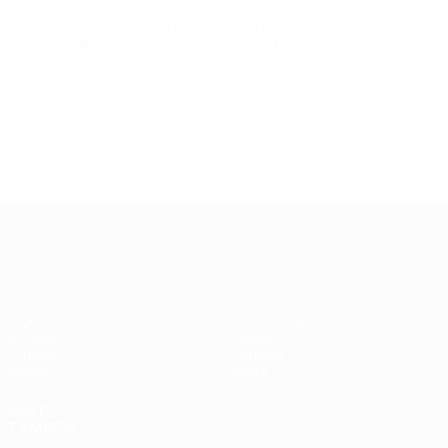
Qualificação Europeia para o Campeonato do Mundo
Feminino
terça 3 mar. 2026
· Fase da Liga
Qualificação Europeia Feminina
Jogos
Estatísticas
Sorteios
Equipas
Grupos
Notícias
Vídeos
Sobre
VISITE
TAMBÉM