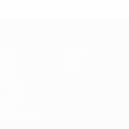
Cartões amarelos
Cartões vermelhos
0,25 méd. por jogo
Qualificação Europeia Feminina
Jogos
Estatísticas
Sorteios
Equipas
Grupos
Notícias
Vídeos
Sobre
VISITE
TAMBÉM
UEFA.com
Fundação
UEFA
MUDAR IDIOMA
Português
English
Français
Deutsch
Русский
Español