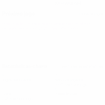
30/4/2002 (24)
Próximo jogo
Todos os jogos
Qualificação Europeia para o Campeonato do Mundo
Feminino
sexta 9 out. 2026
· Play-offs Round 1
Estatísticas-chave
Ver todas as estatísticas
4
311
Jogos disputados
Minutos jogados
77,75 méd. por jogo
1
0
Golos
Assistências
0,25 méd. por jogo
1
0