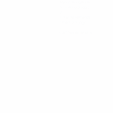
Minutos jogados
57 méd. por jogo
2
Total de remates
1 méd. por jogo
0
Cartões amarelos