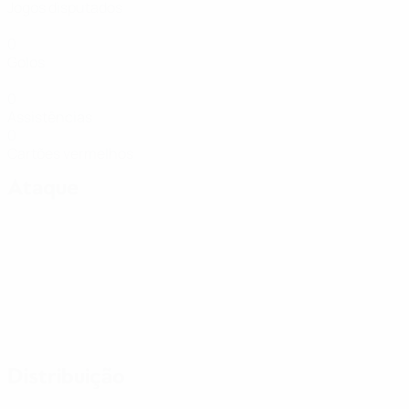
Jogos disputados
0
Golos
0
Assistências
0
Cartões vermelhos
Ataque
Distribuição