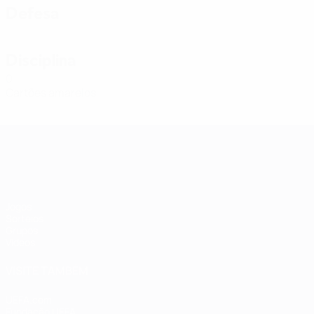
Defesa
Disciplina
0
Cartões amarelos
Qualificação Europeia Feminina
Jogos
Sorteios
Grupos
Vídeos
VISITE TAMBÉM
UEFA.com
Fundação UEFA