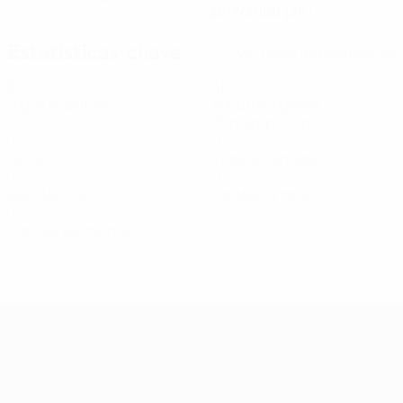
28/7/2000 (26)
Estatísticas-chave
Ver todas as estatísticas
6
450
Jogos disputados
Minutos jogados
75 méd. por jogo
0
0
Golos
Total de remates
0
0
Assistências
Cartões amarelos
0
Cartões vermelhos
Qualificação Europeia Feminina