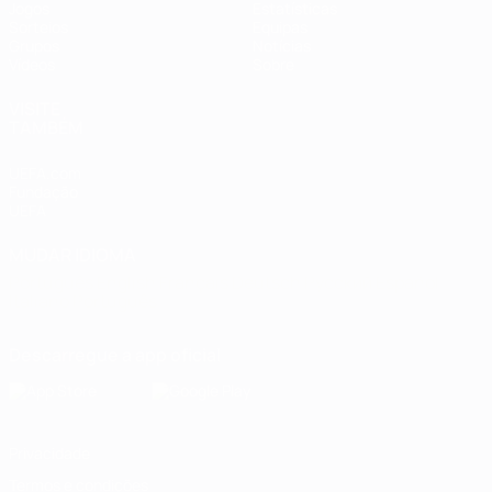
Jogos
Estatísticas
Sorteios
Equipas
Grupos
Notícias
Vídeos
Sobre
VISITE
TAMBÉM
UEFA.com
Fundação
UEFA
MUDAR IDIOMA
Português
English
Français
Deutsch
Русский
Español
Italiano
Português
Descarregue a app oficial
Privacidade
Termos e condições