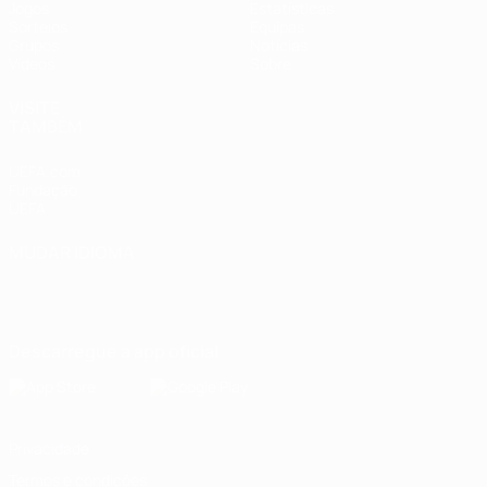
Jogos
Estatísticas
Sorteios
Equipas
Grupos
Notícias
Vídeos
Sobre
VISITE
TAMBÉM
UEFA.com
Fundação
UEFA
MUDAR IDIOMA
Português
English
Français
Deutsch
Русский
Español
Italiano
Português
Descarregue a app oficial
Privacidade
Termos e condições