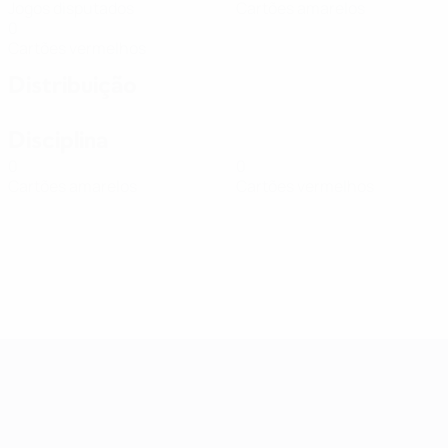
Jogos disputados
Cartões amarelos
0
Cartões vermelhos
Distribuição
Disciplina
0
0
Cartões amarelos
Cartões vermelhos
Qualificação Europeia Feminina