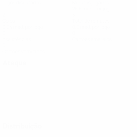
Jogos disputados
Minutos jogados
25,5 méd. por jogo
2
3
Golos
Total de remates
0,34 méd. por jogo
0,5 méd. por jogo
0
0
Assistências
Cartões amarelos
0
Cartões vermelhos
Ataque
Distribuição