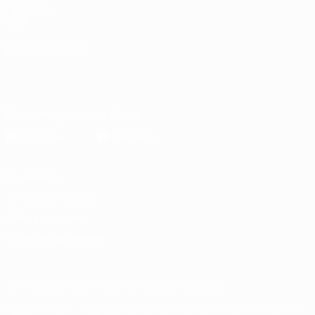
Fundação
UEFA
MUDAR IDIOMA
Português
English
Français
Deutsch
Русский
Español
Italiano
Português
Descarregue a app oficial
Privacidade
Termos e condições
Política de cookies
Definições de cookies
© 1998-2026 UEFA. Todos os direitos reservados
A palavra UEFA, o logótipo da UEFA e todas as marcas relativas às