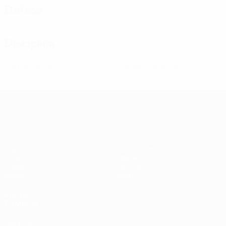
Defesa
Disciplina
0
0
Cartões amarelos
Cartões vermelhos
Qualificação Europeia Feminina
Jogos
Estatísticas
Sorteios
Equipas
Grupos
Notícias
Vídeos
Sobre
VISITE
TAMBÉM
UEFA.com