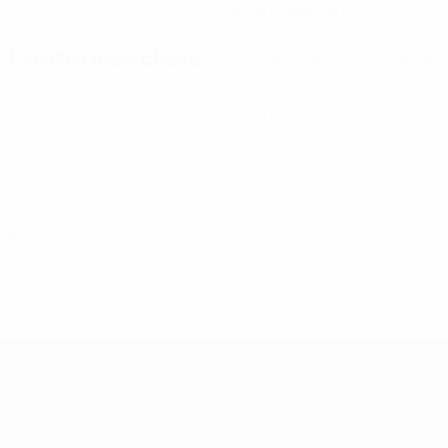
07/8/1998 (28)
Estatísticas-chave
Ver todas as estatísticas
6
481
Jogos disputados
Minutos jogados
80,17 méd. por jogo
0
3
Golos
Total de remates
0,5 méd. por jogo
0
0
Assistências
Cartões amarelos
0
Cartões vermelhos
Qualificação Europeia Feminina