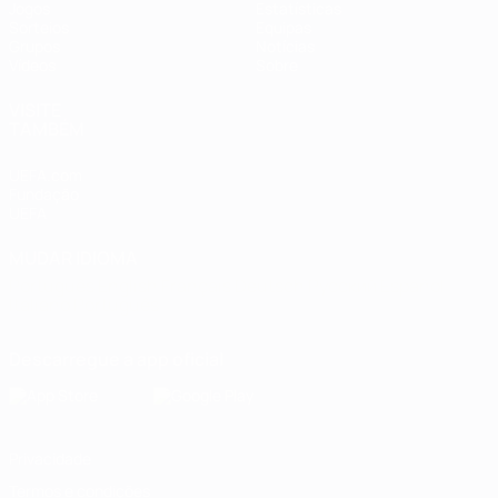
Jogos
Estatísticas
Sorteios
Equipas
Grupos
Notícias
Vídeos
Sobre
VISITE
TAMBÉM
UEFA.com
Fundação
UEFA
MUDAR IDIOMA
Português
English
Français
Deutsch
Русский
Español
Italiano
Português
Descarregue a app oficial
Privacidade
Termos e condições