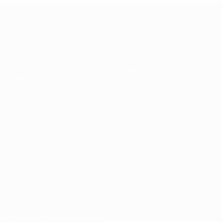
Qualificação Europeia Feminina
Jogos
Estatísticas
Sorteios
Equipas
Grupos
Notícias
Vídeos
Sobre
VISITE
TAMBÉM
UEFA.com
Fundação
UEFA
MUDAR IDIOMA
Português
English
Français
Deutsch
Русский
Español
Italiano
Português
Descarregue a app oficial