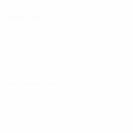
08/5/1998 (28)
Próximo jogo
Todos os jogos
Qualificação Europeia para o Campeonato do Mundo
Feminino
sexta 9 out. 2026
· Play-offs Round 1
Estatísticas-chave
Ver todas as estatísticas
1
90
Jogos disputados
Minutos jogados
0
0
Golos
Cartões amarelos
0
Cartões vermelhos