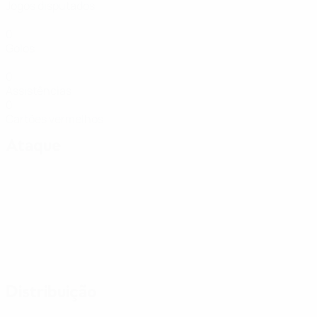
Jogos disputados
0
Golos
0
Assistências
0
Cartões vermelhos
Ataque
Distribuição