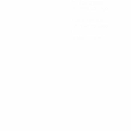
Minutos jogados
29,5 méd. por jogo
1
Total de remates
0,25 méd. por jogo
0
Cartões amarelos