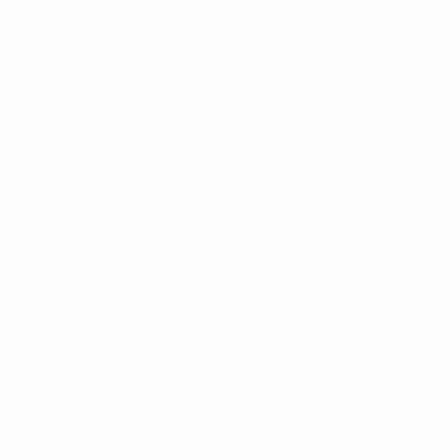
Defesa
Disciplina
0
Cartões amarelos
Qualificação Europeia Feminina
Jogos
Sorteios
Grupos
Vídeos
VISITE TAMBÉM
UEFA.com
Fundação UEFA