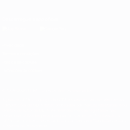
Português
English
Français
Deutsch
Русский
Español
Italiano
Português
Descarregue a app oficial
Privacidade
Termos e condições
Política de cookies
Definições de cookies
© 1998-2026 UEFA. Todos os direitos reservados
A palavra UEFA, o logótipo da UEFA e todas as marcas relativas às
competições da UEFA estão protegidas por marcas registadas e/ou
direitos de autor da UEFA. As referidas marcas registadas não
podem ser utilizadas para qualquer fim comercial. A utilização do
UEFA.com implica o seu acordo com os Termos e Condições, e com
a Política de Privacidade.