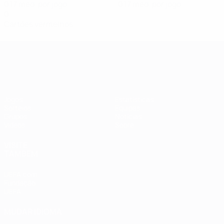
0,17 méd. por jogo
0,17 méd. por jogo
0
Cartões vermelhos
Qualificação Europeia Feminina
Jogos
Estatísticas
Sorteios
Equipas
Grupos
Notícias
Vídeos
Sobre
VISITE
TAMBÉM
UEFA.com
Fundação
UEFA
MUDAR IDIOMA