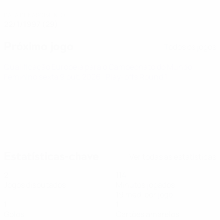
DATA DE NASCIMENTO
22/1/1997 (29)
Próximo jogo
Todos os jogos
Qualificação Europeia para o Campeonato do Mundo
Feminino
sexta 9 out. 2026
· Play-offs Round 1
Estatísticas-chave
Ver todas as estatísticas
2
114
Jogos disputados
Minutos jogados
19 méd. por jogo
1
1
Golos
Cartões amarelos