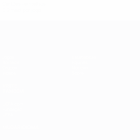
Cartões vermelhos
0,2 méd. por jogo
Qualificação Europeia Feminina
Jogos
Estatísticas
Sorteios
Equipas
Grupos
Notícias
Vídeos
Sobre
VISITE
TAMBÉM
UEFA.com
Fundação
UEFA
MUDAR IDIOMA
Português
English
Français
Deutsch
Русский
Español