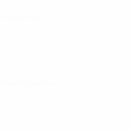
25/8/1995 (30)
Próximo jogo
Todos os jogos
Qualificação Europeia para o Campeonato do Mundo
Feminino
sexta 9 out. 2026
· Play-offs Round 1
Estatísticas-chave
Ver todas as estatísticas
5
430
Jogos disputados
Minutos jogados
86 méd. por jogo
0
2
Golos
Cartões amarelos
0,4 méd. por jogo
1