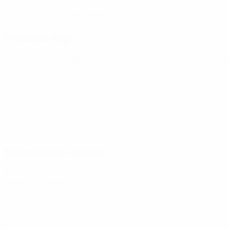
29/3/1997 (29)
DATA DE NASCIMENTO
Próximo jogo
Qualificação Europeia para o Campeonato do Mundo Femin
Estatísticas-chave
3
Jogos disputados
0
Golos
0