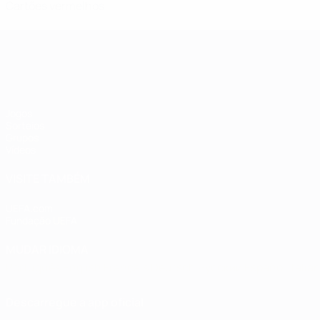
Cartões vermelhos
Qualificação Europeia Feminina
Jogos
Sorteios
Grupos
Vídeos
VISITE TAMBÉM
UEFA.com
Fundação UEFA
MUDAR IDIOMA
Português
English
Français
Deutsch
Русский
Español
Italia
Descarregue a app oficial