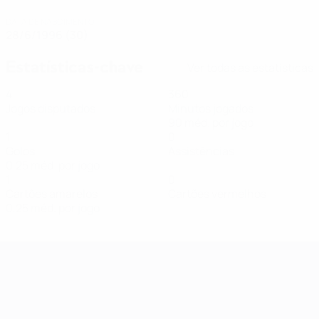
DATA DE NASCIMENTO
28/6/1996 (30)
Estatísticas-chave
Ver todas as estatísticas
4
360
Jogos disputados
Minutos jogados
90 méd. por jogo
1
0
Golos
Assistências
0,25 méd. por jogo
1
0
Cartões amarelos
Cartões vermelhos
0,25 méd. por jogo
Qualificação Europeia Feminina