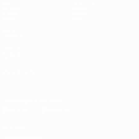
Jogos
Estatísticas
Sorteios
Equipas
Grupos
Notícias
Vídeos
Sobre
VISITE
TAMBÉM
UEFA.com
Fundação
UEFA
MUDAR IDIOMA
Português
English
Français
Deutsch
Русский
Español
Italiano
Português
Descarregue a app oficial
Privacidade
Termos e condições