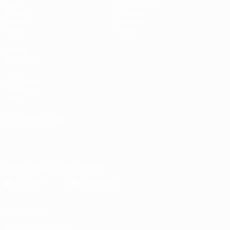
Jogos
Estatísticas
Sorteios
Equipas
Grupos
Notícias
Vídeos
Sobre
VISITE
TAMBÉM
UEFA.com
Fundação
UEFA
MUDAR IDIOMA
Português
English
Français
Deutsch
Русский
Español
Italiano
Português
Descarregue a app oficial
Privacidade
Termos e condições