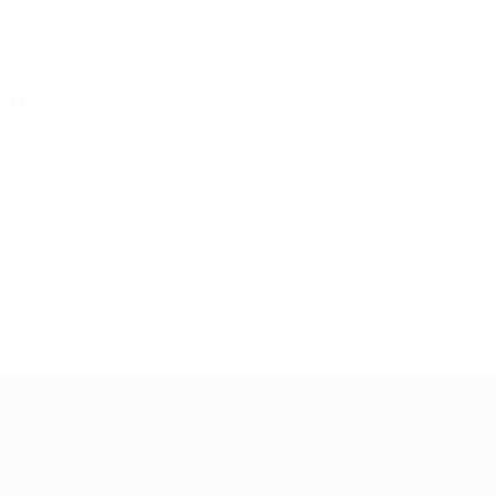
DATA DE NASCIMENTO
20/3/1996 (30)
Próximo jogo
Todos os jogos
Qualificação Europeia para o Campeonato do Mundo
Feminino
sexta 9 out. 2026
· Play-offs Round 1
Qualificação Europeia Feminina