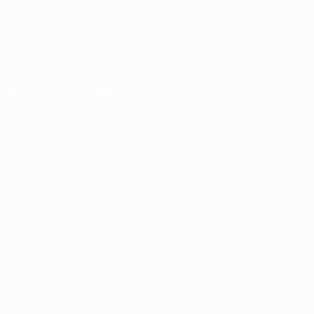
MUDAR IDIOMA
Português
English
Français
Deutsch
Русский
Español
Italiano
Português
Descarregue a app oficial
Privacidade
Termos e condições
Política de cookies
Definições de cookies
© 1998-2026 UEFA. Todos os direitos reservados
A palavra UEFA, o logótipo da UEFA e todas as marcas relativas às
competições da UEFA estão protegidas por marcas registadas e/ou
direitos de autor da UEFA. As referidas marcas registadas não
podem ser utilizadas para qualquer fim comercial. A utilização do