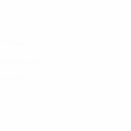
Jogos disputados
Minutos jogados
90 méd. por jogo
0
0
Golos
Cartões amarelos
0
Cartões vermelhos
Defesa
Distribuição
Ataque