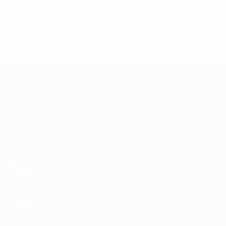
Disciplina
0
0
Cartões amarelos
Cartões vermelhos
Qualificação Europeia Feminina
Jogos
Estatísticas
Sorteios
Equipas
Grupos
Notícias
Vídeos
Sobre
VISITE
TAMBÉM
UEFA.com
Fundação
UEFA