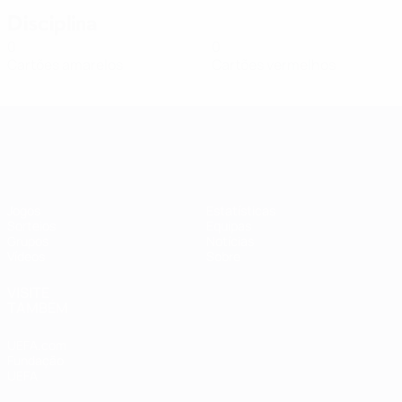
Disciplina
0
0
Cartões amarelos
Cartões vermelhos
Qualificação Europeia Feminina
Jogos
Estatísticas
Sorteios
Equipas
Grupos
Notícias
Vídeos
Sobre
VISITE
TAMBÉM
UEFA.com
Fundação
UEFA