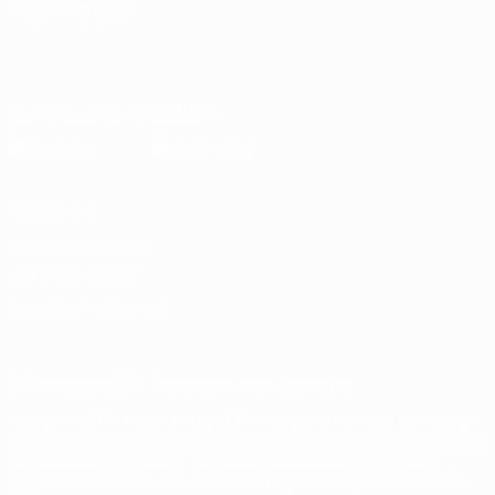
MUDAR IDIOMA
Português
English
Français
Deutsch
Русский
Español
Italiano
Português
Descarregue a app oficial
Privacidade
Termos e condições
Política de cookies
Definições de cookies
© 1998-2026 UEFA. Todos os direitos reservados
A palavra UEFA, o logótipo da UEFA e todas as marcas relativas às
competições da UEFA estão protegidas por marcas registadas e/ou
direitos de autor da UEFA. As referidas marcas registadas não
podem ser utilizadas para qualquer fim comercial. A utilização do