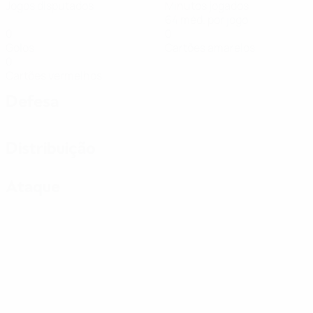
Jogos disputados
Minutos jogados
64 méd. por jogo
0
0
Golos
Cartões amarelos
0
Cartões vermelhos
Defesa
Distribuição
Ataque