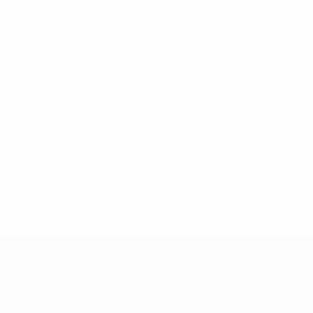
76
Minutos jogados
25,34 méd. por jogo
2
Total de remates
0,67 méd. por jogo
0
Cartões amarelos