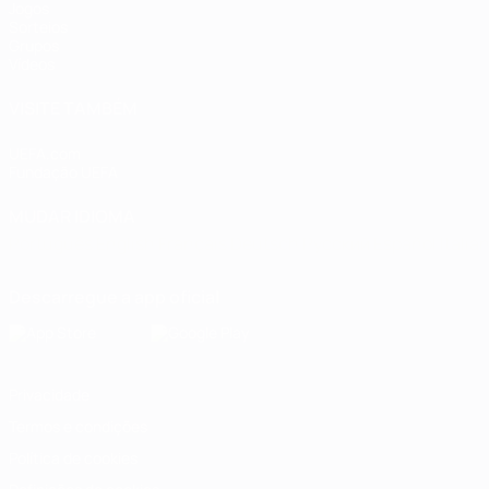
Jogos
Sorteios
Grupos
Vídeos
VISITE TAMBÉM
UEFA.com
Fundação UEFA
MUDAR IDIOMA
Português
English
Français
Deutsch
Русский
Español
Italia
Descarregue a app oficial
Privacidade
Termos e condições
Política de cookies