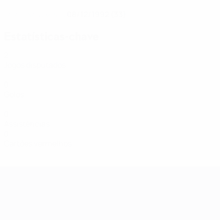
08/12/1992 (33)
DATA DE NASCIMENTO
Estatísticas-chave
2
Jogos disputados
0
Golos
0
Assistências
0
Cartões vermelhos
Qualificação Europeia Feminina