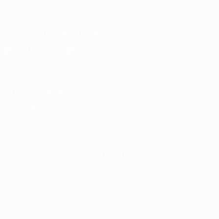
Português
English
Français
Deutsch
Русский
Español
Italiano
Português
Descarregue a app oficial
Privacidade
Termos e condições
Política de cookies
Definições de cookies
© 1998-2026 UEFA. Todos os direitos reservados
A palavra UEFA, o logótipo da UEFA e todas as marcas relativas às
competições da UEFA estão protegidas por marcas registadas e/ou
direitos de autor da UEFA. As referidas marcas registadas não
podem ser utilizadas para qualquer fim comercial. A utilização do
UEFA.com implica o seu acordo com os Termos e Condições, e com
a Política de Privacidade.