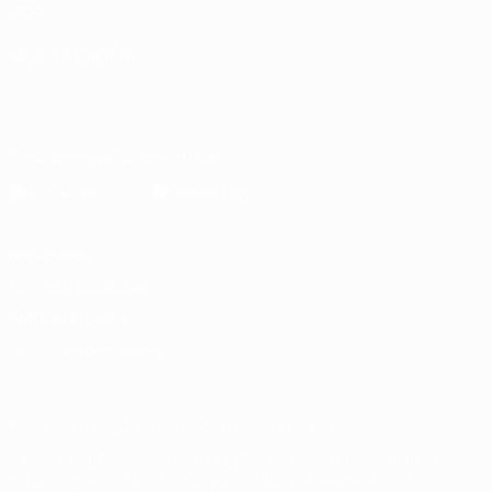
UEFA
MUDAR IDIOMA
Português
English
Français
Deutsch
Русский
Español
Italiano
Português
Descarregue a app oficial
Privacidade
Termos e condições
Política de cookies
Definições de cookies
© 1998-2026 UEFA. Todos os direitos reservados
A palavra UEFA, o logótipo da UEFA e todas as marcas relativas às
competições da UEFA estão protegidas por marcas registadas e/ou