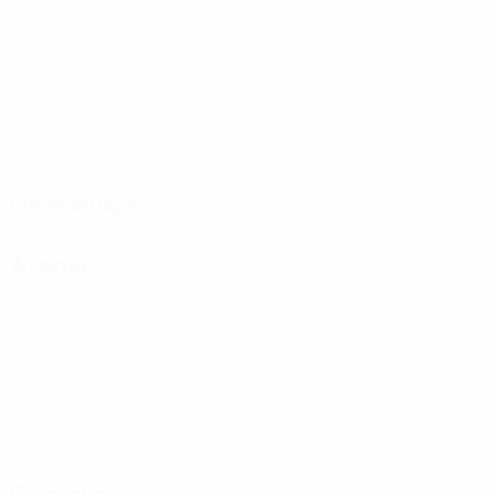
Jogos disputados
Minutos jogados
42,25 méd. por jogo
1
1
Golos
Assistências
0,25 méd. por jogo
0,25 méd. por jogo
1
0
Cartões amarelos
Cartões vermelhos
0,25 méd. por jogo
Distribuição
Ataque
Disciplina