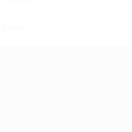
1
0
Cartões amarelos
Cartões vermelhos
Defesa
Qualificação Europeia Feminina
Jogos
Estatísticas
Sorteios
Equipas
Grupos
Notícias
Vídeos
Sobre
VISITE
TAMBÉM
UEFA.com
Fundação