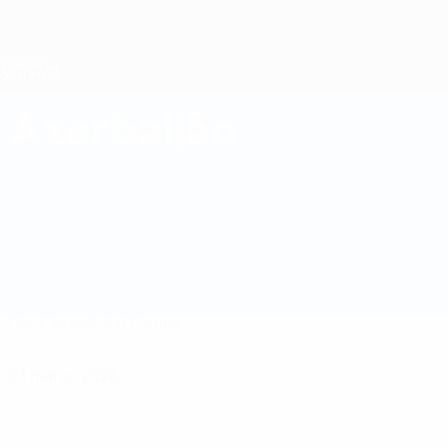
Saltar
para
o
Nations League e Women's EURO
conteúdo
Resultados em directo e estatísticas
principal
Qualificação Europeia Feminina
Azerbaijão
Azerbaijão Qualificação Europeia Feminina 2027
Geral
Jogos
Estat.
Equipa
03 março 2026