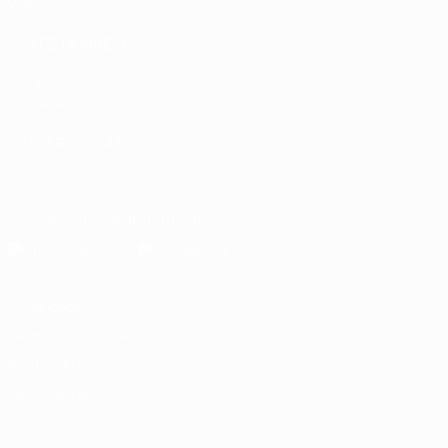
Vídeos
VISITE TAMBÉM
UEFA.com
Fundação UEFA
MUDAR IDIOMA
Português
English
Français
Deutsch
Русский
Español
Italia
Descarregue a app oficial
Privacidade
Termos e condições
Política de cookies
Definições de cookies