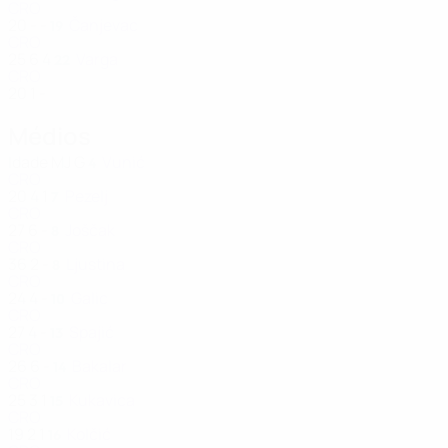
CRO
20
-
-
Čanjevac
19
CRO
25
6
4
Varga
22
CRO
20
1
-
Médios
Idade
MJ
G
Vunić
4
CRO
20
4
1
Pezelj
7
CRO
27
6
-
Joščak
8
CRO
36
2
-
Ljustina
8
CRO
24
4
-
Galic
10
CRO
27
4
-
Spajić
13
CRO
26
6
-
Bakalar
14
CRO
25
3
1
Kukavica
15
CRO
19
2
1
Kolčić
16