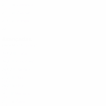
CRO
20
-
-
Vlastelica
18
CRO
20
1
1
Živković
20
CRO
21
3
-
Vrdoljak
21
CRO
22
1
-
Avançadas
Idade
MJ
G
Rudelić
9
CRO
34
6
2
Lojna
10
CRO
34
2
-
Kurkutović
11
CRO
24
6
2
Slipčević
11
CRO
27
2
-
Glibo
11
CRO
24
2
1
Grgić
16
CRO
18
1
-
Mikulica
17
CRO
21
5
-
Čavar
18
CRO