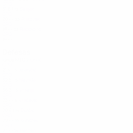
CRO
31
6
1
Sesjak
12
CRO
20
-
-
Ristovski
23
CRO
18
-
-
Radolović
23
CRO
18
-
-
Defesas
Idade
MJ
G
Orkić
2
CRO
21
4
-
Jelenčić
3
CRO
32
5
-
Nevrkla
5
CRO
36
3
-
Vrselja
5
CRO
23
-
-
Vračević
6
CRO
20
4
1
Dulčić
14
CRO
29
-
-
Kunštek
15
CRO
27
-
-
Herceg
16