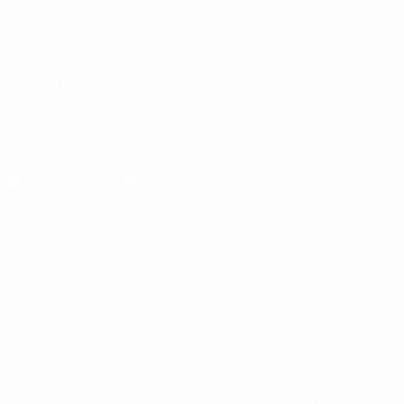
UEFA.com
Fundação UEFA
MUDAR IDIOMA
Português
English
Français
Deutsch
Русский
Español
Italia
Descarregue a app oficial
Privacidade
Termos e condições
Política de cookies
Definições de cookies
© 1998-2026 UEFA. Todos os direitos reservados
A palavra UEFA, o logótipo da UEFA e todas as marcas relativas às c