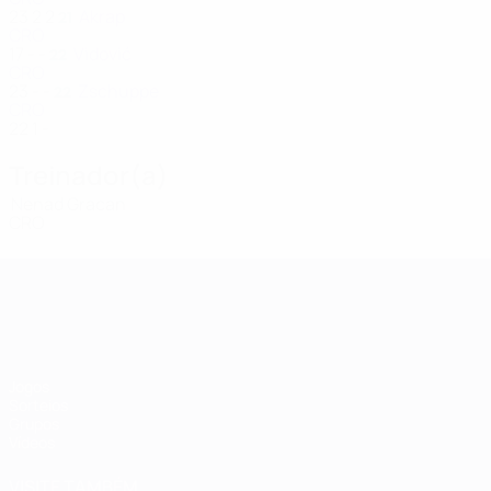
23
2
2
Akrap
21
CRO
17
-
-
Vidović
22
CRO
23
-
-
Zschuppe
22
CRO
22
1
-
Treinador(a)
Nenad Gracan
CRO
Qualificação Europeia Feminina
Jogos
Sorteios
Grupos
Vídeos
VISITE TAMBÉM