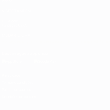
Vídeos
VISITE TAMBÉM
UEFA.com
Fundação UEFA
MUDAR IDIOMA
Português
English
Français
Deutsch
Русский
Español
Italia
Descarregue a app oficial
Privacidade
Termos e condições
Política de cookies
Definições de cookies