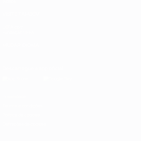
Vídeos
VISITE TAMBÉM
UEFA.com
Fundação UEFA
MUDAR IDIOMA
Português
English
Français
Deutsch
Русский
Español
Italia
Descarregue a app oficial
Privacidade
Termos e condições
Política de cookies
Definições de cookies