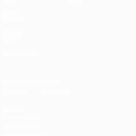
Vídeos
Sobre
VISITE
TAMBÉM
UEFA.com
Fundação
UEFA
MUDAR IDIOMA
Português
English
Français
Deutsch
Русский
Español
Italiano
Português
Descarregue a app oficial
Privacidade
Termos e condições
Política de cookies
Definições de cookies